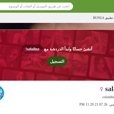
تطبيق BUNGA
أنشئ حسابًا وابدأ الدردشة مع
salalinz!
التسجيل
sal
 11:29 PM