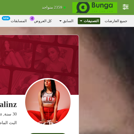
2359 متواجد
جميع العارضات
التصنيفات
السابق
كل العروض
المسابقات
alinz
30 سنة, colombia
البث الماضي: 21.07.26