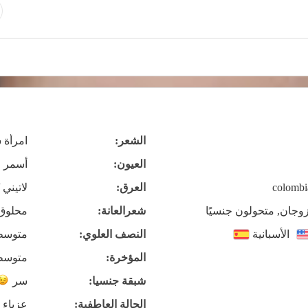
الشعر:
امرأة 
العيون:
أسمر
colombi
العرق:
لاتيني 
زوجان, متحولون جنسيًا
شعرالعانة:
محلوق
الأسبانية
النصف العلوي:
متوسط
المؤخرة:
متوسط
شبقة جنسيا:
سر
الحالة العاطفية:
عزباء