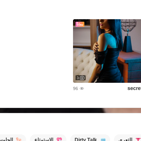
مجاناً
3
secre
96
التعري
Dirty Talk
الإستمتاع
الجلو