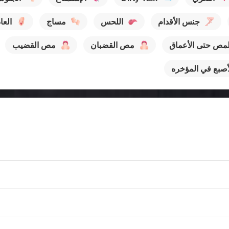
جنس الأقدام
اللحس
مساج
العا
لمص حتى الأعماق
مص القضبان
مص القضيب
أصبع في المؤخره