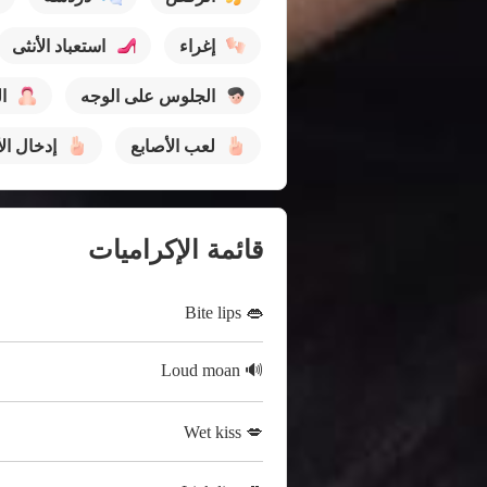
إغراء
استعباد الأنثى
الجلوس على الوجه
ا
لعب الأصابع
إدخال ال
قائمة الإكراميات
👄 Bite lips
🔊 Loud moan
💋 Wet kiss