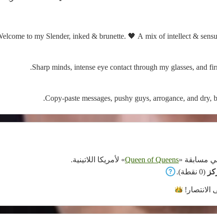
elcome to my Slender, inked & brunette. 🖤 A mix of intellect & sensual
Sharp minds, intense eye contact through my glasses, and firm
Copy-paste messages, pushy guys, arrogance, and dry, b
 مسابقة «
Queen of Queens
» لأمريكا اللاتينية.
(0 نقطة).
ى
الانتصار!