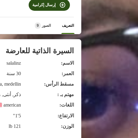
إرسال إكرامية
التعريف
الصور
9
السيرة الذاتية للعارضة
الاسم:
salalinz
العمر:
30 سنة
مسقط الرأس:
a, medellin
مهتم بـ :
ذكر, أنثى, 
اللغات:
american
الارتفاع:
5'1"
الوزن:
121 lb