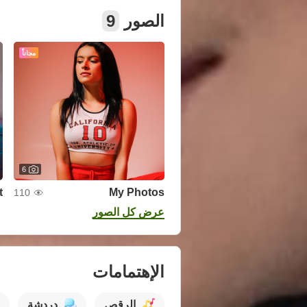
الصور
9
مجاناً
6
t
My Photos
110
عرض كل الصور
الإهتمامات
الرقص
دردشة