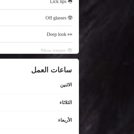
👅 Lick lips
🤓 Off glasses
👀 Deep look
😝 Show tongue
ساعات العمل
الاثنين
الثلاثاء
الأربعاء