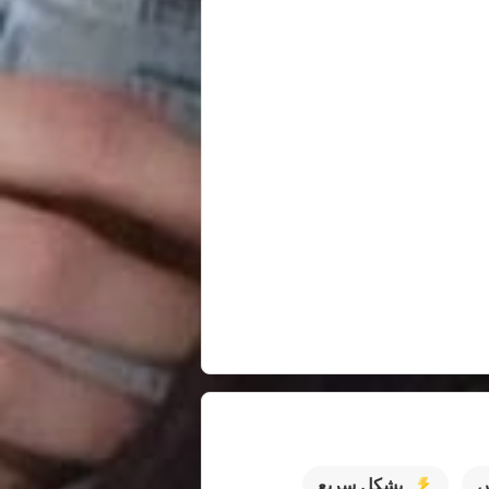
س
بشكل سريع